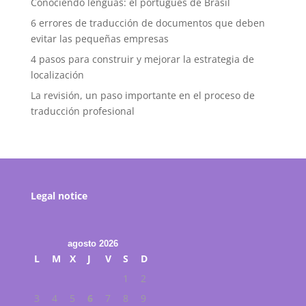
Conociendo lenguas: el portugués de Brasil
6 errores de traducción de documentos que deben
evitar las pequeñas empresas
4 pasos para construir y mejorar la estrategia de
localización
La revisión, un paso importante en el proceso de
traducción profesional
Legal notice
agosto 2026
L
M
X
J
V
S
D
1
2
3
4
5
6
7
8
9