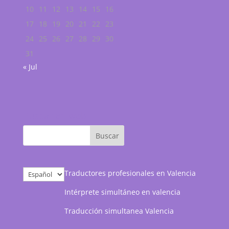
10
11
12
13
14
15
16
17
18
19
20
21
22
23
24
25
26
27
28
29
30
31
« Jul
Buscar en web
Elegir
Traductores profesionales en Valencia
un
Intérprete simultáneo en valencia
idioma
Traducción simultanea Valencia