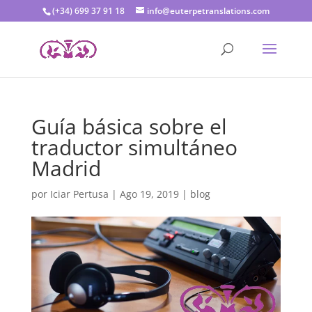
(+34) 699 37 91 18
info@euterpetranslations.com
Guía básica sobre el
traductor simultáneo
Madrid
por
Iciar Pertusa
|
Ago 19, 2019
|
blog