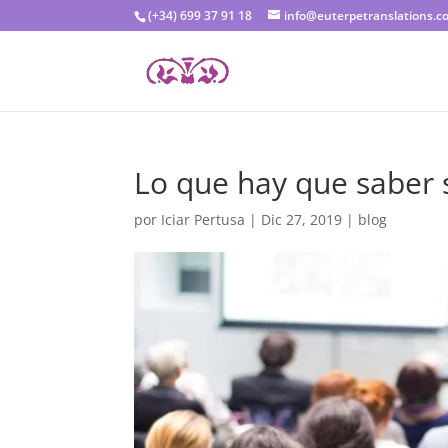
(+34) 699 37 91 18
info@euterpetranslations.c
Lo que hay que saber 
por
Iciar Pertusa
|
Dic 27, 2019
|
blog