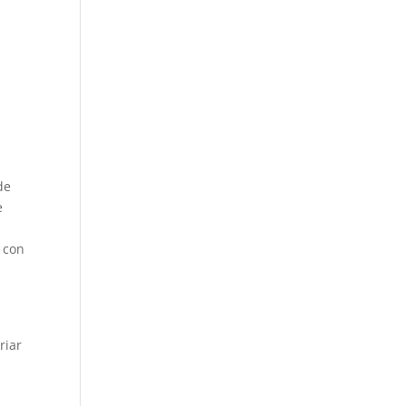
de
e
n con
riar