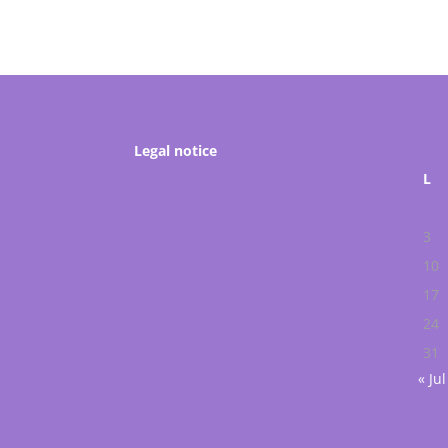
Legal notice
L
3
10
17
24
31
« Jul