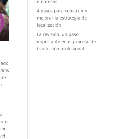
empresas
4 pasos para construir y
mejorar la estrategia de
localización
La revisión, un paso
importante en el proceso de
traducción profesional
ciado
udios
 de
a
to
ento
por
vel