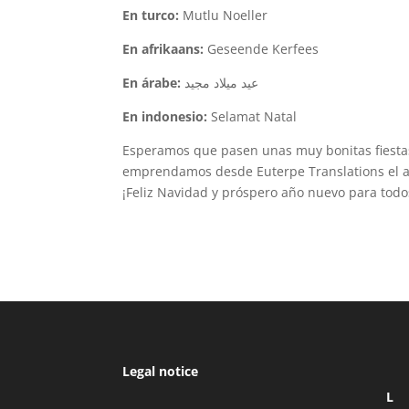
En turco:
Mutlu Noeller
En afrikaans:
Geseende Kerfees
En árabe:
عيد ميلاد مجيد
En indonesio:
Selamat Natal
Esperamos que pasen unas muy bonitas fiesta
emprendamos desde Euterpe Translations el añ
¡Feliz Navidad y próspero año nuevo para todo
Legal notice
L