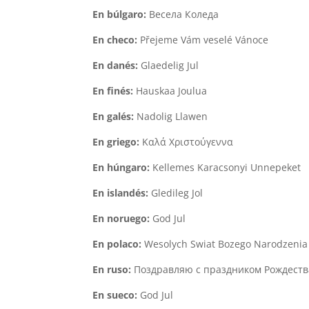
En búlgaro:
Весела Коледа
En checo:
Přejeme Vám veselé Vánoce
En danés:
Glaedelig Jul
En finés:
Hauskaa Joulua
En galés:
Nadolig Llawen
En griego:
Καλά Χριστούγεννα
En húngaro:
Kellemes Karacsonyi Unnepeket
En islandés:
Gledileg Jol
En noruego:
God Jul
En polaco:
Wesolych Swiat Bozego Narodzenia
En ruso:
Поздравляю с праздником Рождеств
En sueco:
God Jul