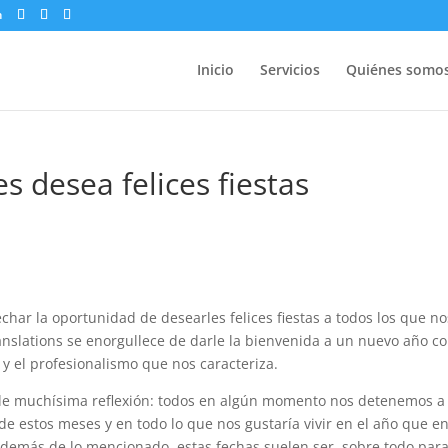
m
Inicio
Servicios
Quiénes somo
s desea felices fiestas
char la oportunidad de desearles felices fiestas a todos los que no
nslations se enorgullece de darle la bienvenida a un nuevo año co
y el profesionalismo que nos caracteriza.
e muchísima reflexión: todos en algún momento nos detenemos a
e estos meses y en todo lo que nos gustaría vivir en el año que e
 Además de lo mencionado, estas fechas suelen ser, sobre todo para