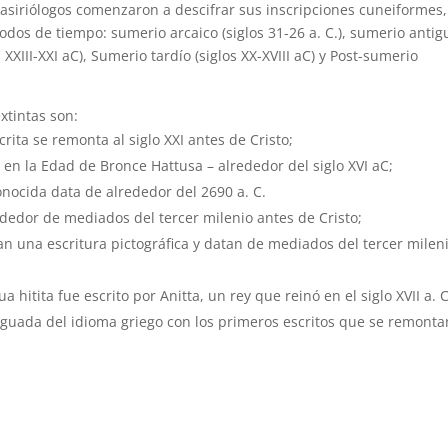
asiriólogos comenzaron a descifrar sus inscripciones cuneiformes,
odos de tiempo: sumerio arcaico (siglos 31-26 a. C.), sumerio antig
s XXIII-XXI aC), Sumerio tardío (siglos XX-XVIII aC) y Post-sumerio
xtintas son:
rita se remonta al siglo XXI antes de Cristo;
s en la Edad de Bronce Hattusa – alrededor del siglo XVI aC;
onocida data de alrededor del 2690 a. C.
ededor de mediados del tercer milenio antes de Cristo;
zan una escritura pictográfica y datan de mediados del tercer milen
a hitita fue escrito por Anitta, un rey que reinó en el siglo XVII a. C
iguada del idioma griego con los primeros escritos que se remonta