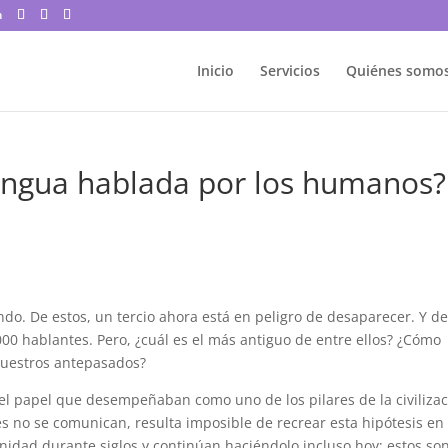
m
Inicio
Servicios
Quiénes somo
lengua hablada por los humanos?
do. De estos, un tercio ahora está en peligro de desaparecer. Y d
00 hablantes. Pero, ¿cuál es el más antiguo de entre ellos? ¿Cómo
nuestros antepasados?
el papel que desempeñaban como uno de los pilares de la civiliza
s no se comunican, resulta imposible de recrear esta hipótesis en 
idad durante siglos y continúan haciéndolo incluso hoy: estos so