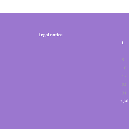
Legal notice
L
3
10
17
24
31
« Jul