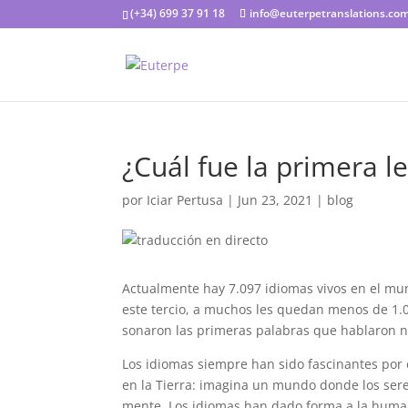
(+34) 699 37 91 18
info@euterpetranslations.co
¿Cuál fue la primera 
por
Iciar Pertusa
|
Jun 23, 2021
|
blog
Actualmente hay 7.097 idiomas vivos en el mun
este tercio, a muchos les quedan menos de 1.0
sonaron las primeras palabras que hablaron 
Los idiomas siempre han sido fascinantes por 
en la Tierra: imagina un mundo donde los sere
mente. Los idiomas han dado forma a la human