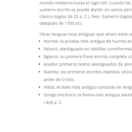
mundo moderno hasta el siglo XIX, cuando los 
sumerio escrito se puede dividir en varios perí
clásico (siglos 26-23 a. C.), Neo -Sumerio (siglo
(después de 1700 aC).
Otras lenguas muy antiguas que ahora están e
Hurrita: la prueba más antigua de hurrita esc
Palaico: atestiguado en tablillas cuneiforme
Egipcio: su primera frase escrita completa c
Acadio: primeros textos atestiguados de alr
Elamita: los primeros escritos elamitas utili
antes de Cristo;
Hitita: el texto más antiguo conocido en lengu
Griego micénico: la forma más antigua atest
1450 a. C.