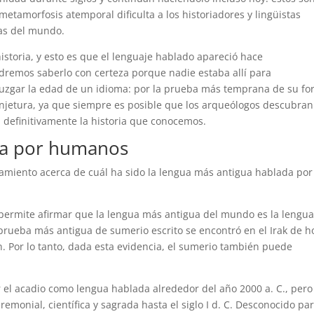
metamorfosis atemporal dificulta a los historiadores y lingüistas
as del mundo.
istoria, y esto es que el lenguaje hablado apareció hace
remos saberlo con certeza porque nadie estaba allí para
 juzgar la edad de un idioma: por la prueba más temprana de su f
onjetura, ya que siempre es posible que los arqueólogos descubran
 definitivamente la historia que conocemos.
da por humanos
miento acerca de cuál ha sido la lengua más antigua hablada por
ermite afirmar que la lengua más antigua del mundo es la lengu
prueba más antigua de sumerio escrito se encontró en el Irak de h
h. Por lo tanto, dada esta evidencia, el sumerio también puede
el acadio como lengua hablada alrededor del año 2000 a. C., pero
remonial, científica y sagrada hasta el siglo I d. C. Desconocido par