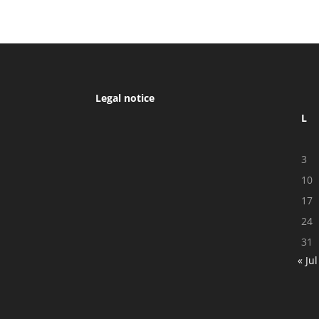
Legal notice
L
3
10
17
24
31
« Jul