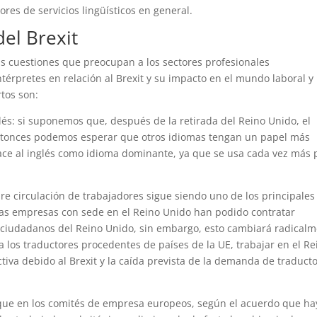
res de servicios lingüísticos en general.
el Brexit
as cuestiones que preocupan a los sectores profesionales
térpretes en relación al Brexit y su impacto en el mundo laboral y
tos son:
lés: si suponemos que, después de la retirada del Reino Unido, el
, entonces podemos esperar que otros idiomas tengan un papel más
ace al inglés como idioma dominante, ya que se usa cada vez más 
.
re circulación de trabajadores sigue siendo uno de los principales
, las empresas con sede en el Reino Unido han podido contratar
ciudadanos del Reino Unido, sin embargo, esto cambiará radical
ra los traductores procedentes de países de la UE, trabajar en el Re
iva debido al Brexit y la caída prevista de la demanda de traduct
a que en los comités de empresa europeos, según el acuerdo que h