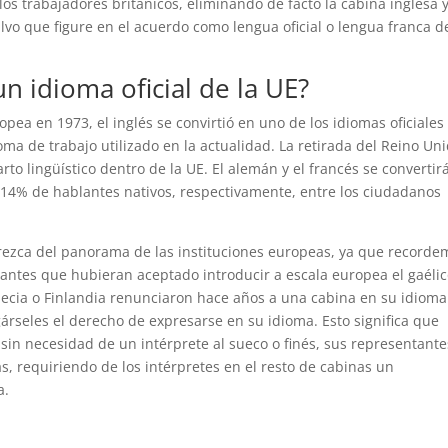
los trabajadores británicos, eliminando de facto la cabina inglesa y
vo que figure en el acuerdo como lengua oficial o lengua franca d
un idioma oficial de la UE?
ea en 1973, el inglés se convirtió en uno de los idiomas oficiales
oma de trabajo utilizado en la actualidad. La retirada del Reino Uni
rto lingüístico dentro de la UE. El alemán y el francés se convertir
14% de hablantes nativos, respectivamente, entre los ciudadanos
rezca del panorama de las instituciones europeas, ya que recorde
 antes que hubieran aceptado introducir a escala europea el gaélic
uecia o Finlandia renunciaron hace años a una cabina en su idioma
gárseles el derecho de expresarse en su idioma. Esto significa que
sin necesidad de un intérprete al sueco o finés, sus representante
, requiriendo de los intérpretes en el resto de cabinas un
a.