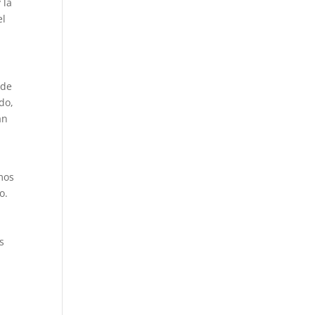
 la
el
 de
do,
án
mos
o.
s