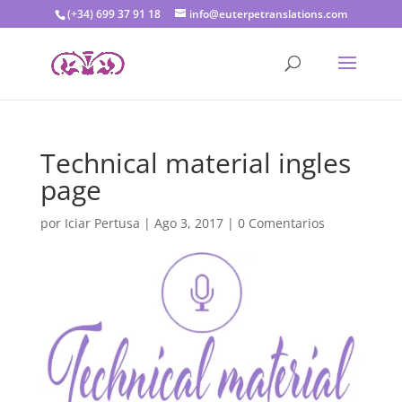
(+34) 699 37 91 18
info@euterpetranslations.com
Technical material ingles
page
por
Iciar Pertusa
|
Ago 3, 2017
|
0 Comentarios