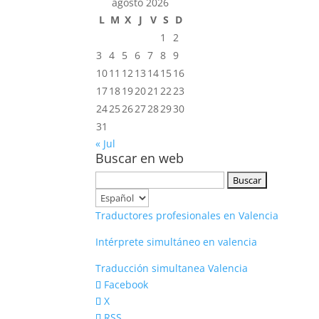
agosto 2026
L
M
X
J
V
S
D
1
2
3
4
5
6
7
8
9
10
11
12
13
14
15
16
17
18
19
20
21
22
23
24
25
26
27
28
29
30
31
« Jul
Buscar en web
Buscar:
Elegir
un
Traductores profesionales en Valencia
idioma
Intérprete simultáneo en valencia
Traducción simultanea Valencia
Facebook
X
RSS