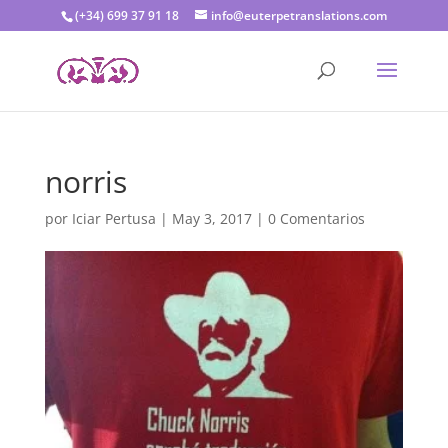
(+34) 699 37 91 18
info@euterpetranslations.com
norris
por
Iciar Pertusa
|
May 3, 2017
|
0 Comentarios