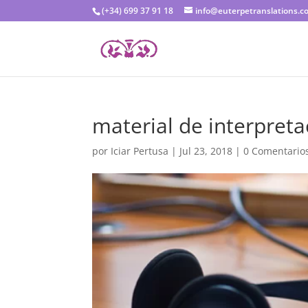
(+34) 699 37 91 18
info@euterpetranslations.c
material de interpreta
por
Iciar Pertusa
|
Jul 23, 2018
|
0 Comentario