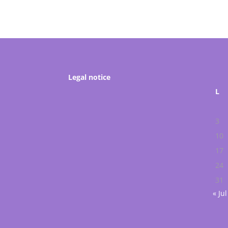
Legal notice
L
3
10
17
24
31
« Jul