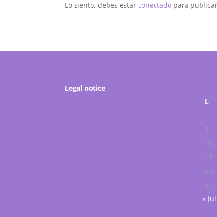
Lo siento, debes estar
conectado
para publicar
Legal notice
L
3
10
17
24
31
« Jul