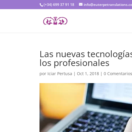
(+34) 699 37 91 18
info@euterpetranslations.c
Las nuevas tecnologías
los profesionales
por
Iciar Pertusa
|
Oct 1, 2018
|
0 Comentario