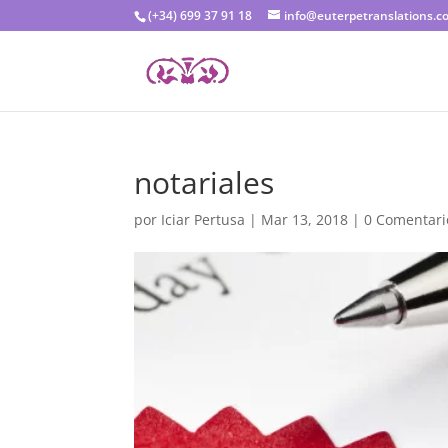
(+34) 699 37 91 18
info@euterpetranslations.c
notariales
por
Iciar Pertusa
|
Mar 13, 2018
|
0 Comentari