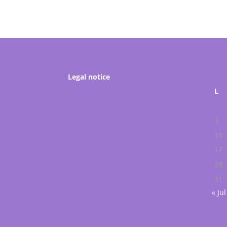
Legal notice
L
3
10
17
24
31
« Jul