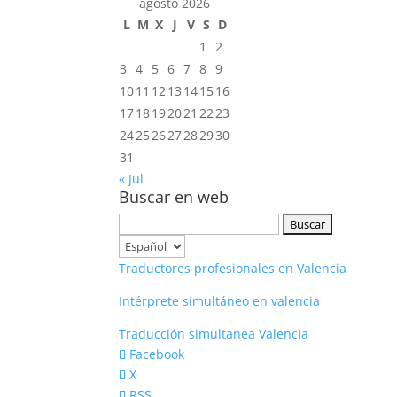
agosto 2026
L
M
X
J
V
S
D
1
2
3
4
5
6
7
8
9
10
11
12
13
14
15
16
17
18
19
20
21
22
23
24
25
26
27
28
29
30
31
« Jul
Buscar en web
Buscar:
Elegir
un
Traductores profesionales en Valencia
idioma
Intérprete simultáneo en valencia
Traducción simultanea Valencia
Facebook
X
RSS