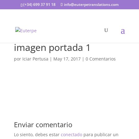
(+34) 699 37 91 18
info@euterpetranslations.com
imagen portada 1
por
Iciar Pertusa
|
May 17, 2017
|
0 Comentarios
Enviar comentario
Lo siento, debes estar
conectado
para publicar un