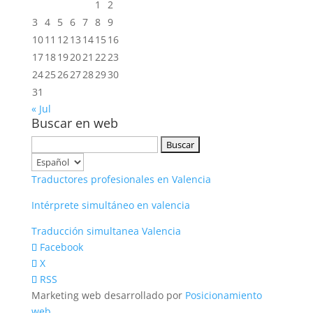
1
2
3
4
5
6
7
8
9
10
11
12
13
14
15
16
17
18
19
20
21
22
23
24
25
26
27
28
29
30
31
« Jul
Buscar en web
Buscar:
Elegir
un
Traductores profesionales en Valencia
idioma
Intérprete simultáneo en valencia
Traducción simultanea Valencia
Facebook
X
RSS
Marketing web desarrollado por
Posicionamiento
web