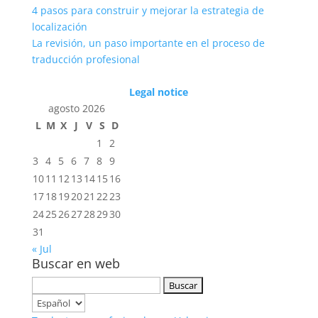
4 pasos para construir y mejorar la estrategia de
localización
La revisión, un paso importante en el proceso de
traducción profesional
Legal notice
agosto 2026
L
M
X
J
V
S
D
1
2
3
4
5
6
7
8
9
10
11
12
13
14
15
16
17
18
19
20
21
22
23
24
25
26
27
28
29
30
31
« Jul
Buscar en web
Buscar:
Elegir
un