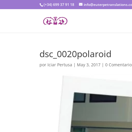
(+34) 699 37 91 18
info@euterpetranslations.c
dsc_0020polaroid
por
Iciar Pertusa
|
May 3, 2017
|
0 Comentario