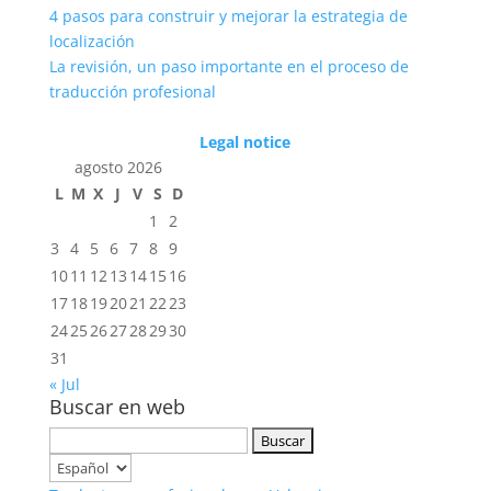
4 pasos para construir y mejorar la estrategia de
localización
La revisión, un paso importante en el proceso de
traducción profesional
Legal notice
agosto 2026
L
M
X
J
V
S
D
1
2
3
4
5
6
7
8
9
10
11
12
13
14
15
16
17
18
19
20
21
22
23
24
25
26
27
28
29
30
31
« Jul
Buscar en web
Buscar:
Elegir
un