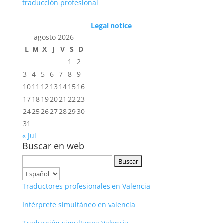
traducción profesional
Legal notice
agosto 2026
L
M
X
J
V
S
D
1
2
3
4
5
6
7
8
9
10
11
12
13
14
15
16
17
18
19
20
21
22
23
24
25
26
27
28
29
30
31
« Jul
Buscar en web
Buscar:
Elegir
un
Traductores profesionales en Valencia
idioma
Intérprete simultáneo en valencia
Traducción simultanea Valencia