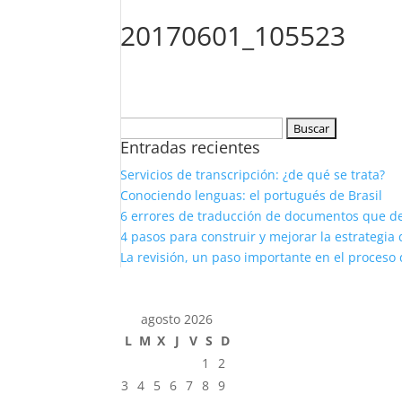
20170601_105523
Buscar:
Entradas recientes
Servicios de transcripción: ¿de qué se trata?
Conociendo lenguas: el portugués de Brasil
6 errores de traducción de documentos que d
4 pasos para construir y mejorar la estrategia 
La revisión, un paso importante en el proceso 
agosto 2026
L
M
X
J
V
S
D
1
2
3
4
5
6
7
8
9