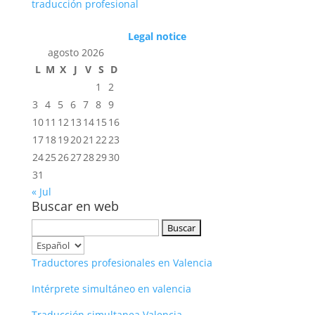
traducción profesional
Legal notice
agosto 2026
L
M
X
J
V
S
D
1
2
3
4
5
6
7
8
9
10
11
12
13
14
15
16
17
18
19
20
21
22
23
24
25
26
27
28
29
30
31
« Jul
Buscar en web
Buscar:
Elegir
un
Traductores profesionales en Valencia
idioma
Intérprete simultáneo en valencia
Traducción simultanea Valencia