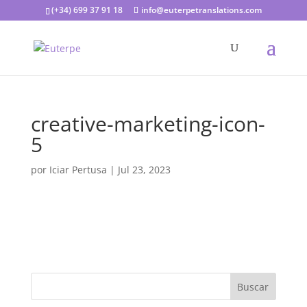
(+34) 699 37 91 18
info@euterpetranslations.com
creative-marketing-icon-
5
por
Iciar Pertusa
|
Jul 23, 2023