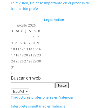
La revisión, un paso importante en el proceso de
traducción profesional
Legal notice
agosto 2026
L
M
X
J
V
S
D
1
2
3
4
5
6
7
8
9
10
11
12
13
14
15
16
17
18
19
20
21
22
23
24
25
26
27
28
29
30
31
« Jul
Buscar en web
Buscar:
Elegir
un
Traductores profesionales en Valencia
idioma
Intérprete simultáneo en valencia