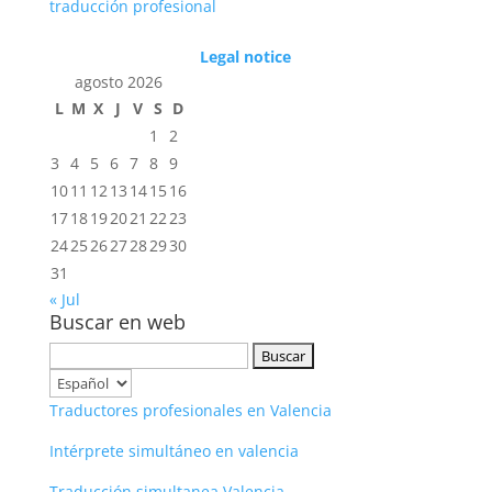
traducción profesional
Legal notice
agosto 2026
L
M
X
J
V
S
D
1
2
3
4
5
6
7
8
9
10
11
12
13
14
15
16
17
18
19
20
21
22
23
24
25
26
27
28
29
30
31
« Jul
Buscar en web
Buscar:
Elegir
un
Traductores profesionales en Valencia
idioma
Intérprete simultáneo en valencia
Traducción simultanea Valencia