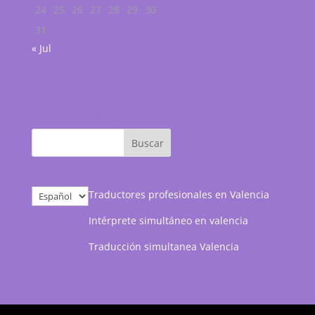
24
25
26
27
28
29
30
31
« Jul
Buscar en web
Elegir
Traductores profesionales en Valencia
un
Intérprete simultáneo en valencia
idioma
Traducción simultanea Valencia