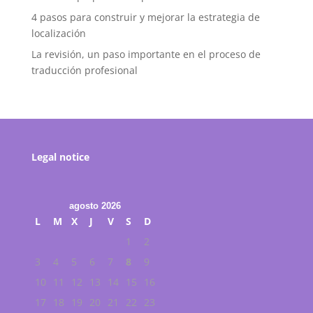
4 pasos para construir y mejorar la estrategia de
localización
La revisión, un paso importante en el proceso de
traducción profesional
Legal notice
agosto 2026
L
M
X
J
V
S
D
1
2
3
4
5
6
7
8
9
10
11
12
13
14
15
16
17
18
19
20
21
22
23