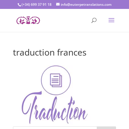
(+34) 699 37 91 18
info@euterpetranslations.com
traduction frances