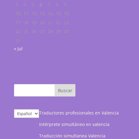
3
4
5
6
7
8
9
10
11
12
13
14
15
16
17
18
19
20
21
22
23
24
25
26
27
28
29
30
31
« Jul
Buscar en web
Elegir
Traductores profesionales en Valencia
un
Intérprete simultáneo en valencia
idioma
Traducción simultanea Valencia