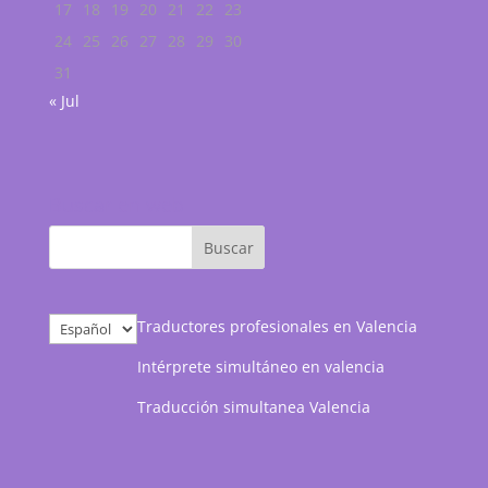
17
18
19
20
21
22
23
24
25
26
27
28
29
30
31
« Jul
Buscar en web
Elegir
Traductores profesionales en Valencia
un
Intérprete simultáneo en valencia
idioma
Traducción simultanea Valencia