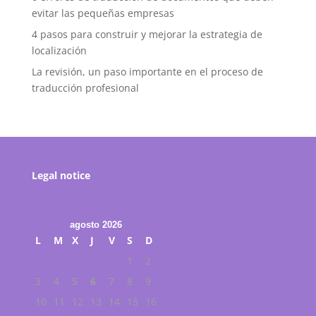
evitar las pequeñas empresas
4 pasos para construir y mejorar la estrategia de
localización
La revisión, un paso importante en el proceso de
traducción profesional
Legal notice
agosto 2026
L
M
X
J
V
S
D
1
2
3
4
5
6
7
8
9
10
11
12
13
14
15
16