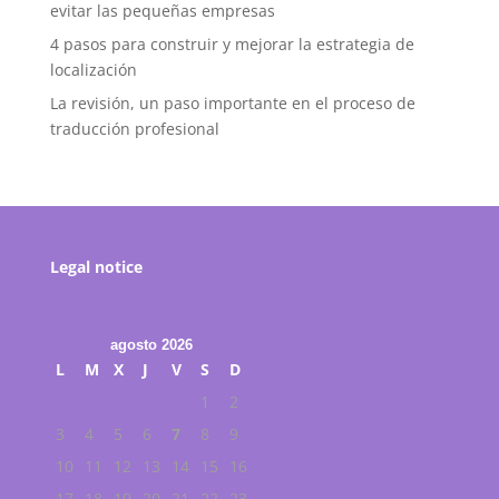
evitar las pequeñas empresas
4 pasos para construir y mejorar la estrategia de
localización
La revisión, un paso importante en el proceso de
traducción profesional
Legal notice
agosto 2026
L
M
X
J
V
S
D
1
2
3
4
5
6
7
8
9
10
11
12
13
14
15
16
17
18
19
20
21
22
23