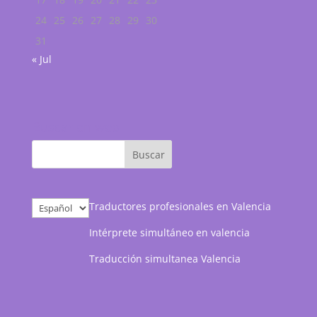
24
25
26
27
28
29
30
31
« Jul
Buscar en web
Elegir
Traductores profesionales en Valencia
un
Intérprete simultáneo en valencia
idioma
Traducción simultanea Valencia