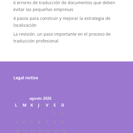
6 errores de traducción de documentos que deben
evitar las pequeñas empresas
4 pasos para construir y mejorar la estrategia de
localización
La revisión, un paso importante en el proceso de
traducción profesional
Legal notice
agosto 2026
L
M
X
J
V
S
D
1
2
3
4
5
6
7
8
9
10
11
12
13
14
15
16