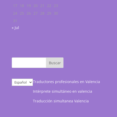
17
18
19
20
21
22
23
24
25
26
27
28
29
30
31
« Jul
Buscar en web
Elegir
Traductores profesionales en Valencia
un
Intérprete simultáneo en valencia
idioma
Traducción simultanea Valencia