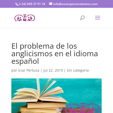
(+34) 699 37 91 18
info@euterpetranslations.com
El problema de los
anglicismos en el idioma
español
por
Iciar Pertusa
|
Jul 22, 2019
|
Sin categoría