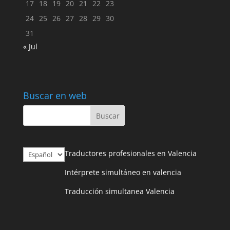
17
18
19
20
21
22
23
24
25
26
27
28
29
30
31
« Jul
Buscar en web
Elegir
Traductores profesionales en Valencia
un
Intérprete simultáneo en valencia
idioma
Traducción simultanea Valencia