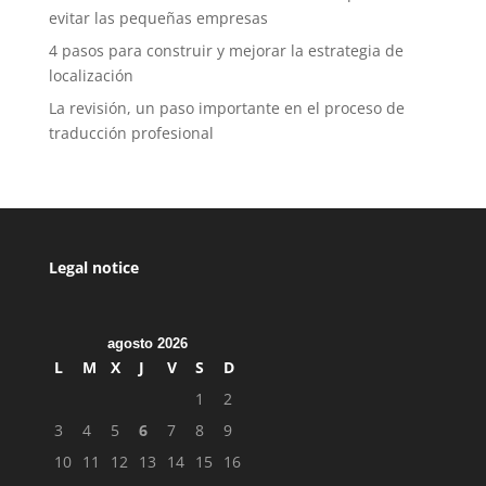
evitar las pequeñas empresas
4 pasos para construir y mejorar la estrategia de
localización
La revisión, un paso importante en el proceso de
traducción profesional
Legal notice
agosto 2026
L
M
X
J
V
S
D
1
2
3
4
5
6
7
8
9
10
11
12
13
14
15
16