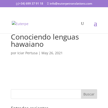
(+34) 699 37 91 18
info@euterpetranslations.com
Conociendo lenguas
hawaiano
por
Iciar Pertusa
|
May 26, 2021